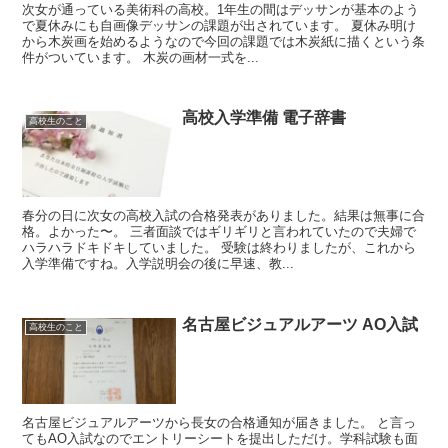
次女が通っている美術科の高校。1年生の間はデッサンが基本のよう
で夏休みにも自画像デッサンの課題が出されています。 夏休み明け
から木炭画を始めるようなので今回の課題では木炭紙に描くという条
件がついています。 木炭の画材一式を...
高校入学準備 電子辞書
高校生のこと
春分の日に次女の高校入試の合格発表がありました。結果は無事に合
格。よかった〜。 三者面談ではギリギリと言われていたので夫婦で
ハラハラドキドキしていました。 受験は終わりましたが、これから
入学準備ですね。入学説明会の後に早速、教...
名古屋ビジュアルアーツ AO入試
高校生のこと
名古屋ビジュアルアーツから長女の合格通知が届きました。 と言っ
てもAO入試なのでエントリーシートを提出しただけ。学科試験も面