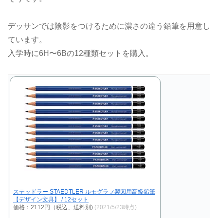
デッサンでは陰影をつけるために濃さの違う鉛筆を用意し
ています。
入学時に6H〜6Bの12種類セットを購入。
ステッドラー STAEDTLER ルモグラフ製図用高級鉛筆
【デザイン文具】 / 12セット
価格：2112円（税込、送料別)
(2021/5/23時点)