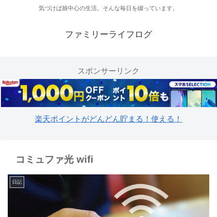
気づけば娘中心の生活。そんな毎日を綴っています。
ファミリーライフログ
スポンサーリンク
楽天ポイントがどんどん貯まる！使える！
コミュファ光 wifi
日記