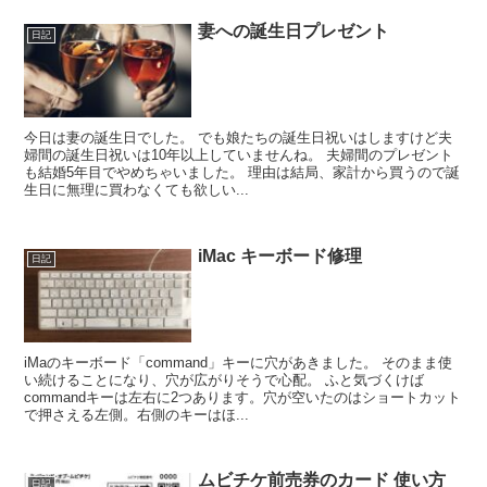
妻への誕生日プレゼント
日記
今日は妻の誕生日でした。 でも娘たちの誕生日祝いはしますけど夫
婦間の誕生日祝いは10年以上していませんね。 夫婦間のプレゼント
も結婚5年目でやめちゃいました。 理由は結局、家計から買うので誕
生日に無理に買わなくても欲しい...
iMac キーボード修理
日記
iMaのキーボード「command」キーに穴があきました。 そのまま使
い続けることになり、穴が広がりそうで心配。 ふと気づくけば
commandキーは左右に2つあります。穴が空いたのはショートカット
で押さえる左側。右側のキーはほ...
ムビチケ前売券のカード 使い方
日記