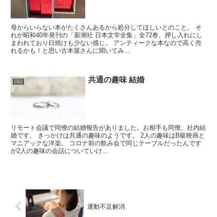
母からいらない本がたくさんあるから処分してほしいとのこと。 そ
れが昭和40年発刊の「新潮社 日本文学全集」全72巻。押し入れにし
まわれており日焼けも少ない感じ。 アンティークな本なので高く売
れるかも！と思い古本屋さんに聞いてみ...
共通の趣味 結婚
日記
リモート会議で同僚の結婚報告がありました。お相手も同僚。社内結
婚です。 きっかけは共通の趣味のようです。 2人の趣味はB級映画と
マニアックな洋楽。 コロナ前の飲み会で同じテーブルだったんです
が2人の趣味の会話についていけ...
運動不足解消